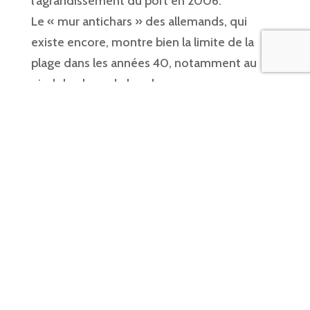
l’agrandissement du port en 2006.
Le « mur antichars » des allemands, qui
existe encore, montre bien la limite de la
plage dans les années 40, notamment au
pied du phare de la palue.
Le petit train à l'Aber Wrac'h
La voie de chemin de fer a desservi Lannilis
en 1894, mais ceux de Landéda ne pouvait
qu’utiliser la charrette et il leur fallait 3 heures
pour aller à Brest !
La voie n’a été prolongée qu’en 1900, avec
une gare à Landéda. A l’Aber Wrac’h, une gare
et ses annexes sont construites sur le port.
On y trouve également un abri de