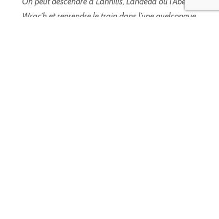
On peut descendre à Lannilis, Landéda ou l’Aber
Wrac’h et reprendre le train dans l’une quelconque
de ces stations. Aller et retour, huit francs, et
quatre francs pour les enfants de trois à dix ans.
On peut prendre ses billets à l’avance
.”