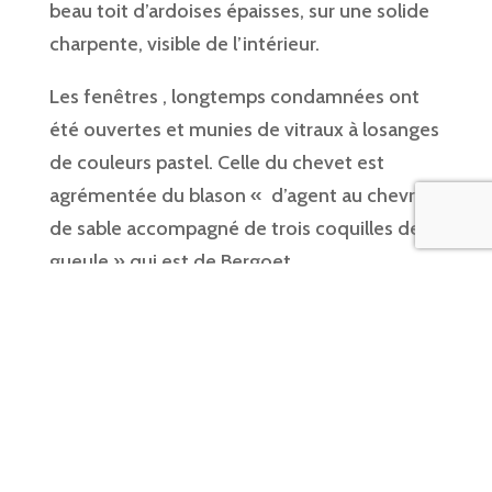
beau toit d’ardoises épaisses, sur une solide
charpente, visible de l’intérieur.
Les fenêtres , longtemps condamnées ont
été ouvertes et munies de vitraux à losanges
de couleurs pastel. Celle du chevet est
agrémentée du blason « d’agent au chevron
de sable accompagné de trois coquilles de
gueule » qui est de Bergoet.
Les bénévoles du quartier lui ont donné un
sol de belle dalles rectangulaire de vieux
granit . Ils en ont badigeonné les murs
intérieurs à la chaux, lui donnant une belle
luminosité.